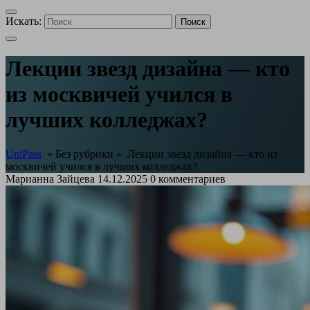
Искать:
Поиск
Лекции звезд дизайна — кто
из москвичей учился в
лучших колледжах?
UniPass
» Без рубрики »
Лекции звезд дизайна — кто из
москвичей учился в лучших колледжах?
Марианна Зайцева
14.12.2025
0 комментариев